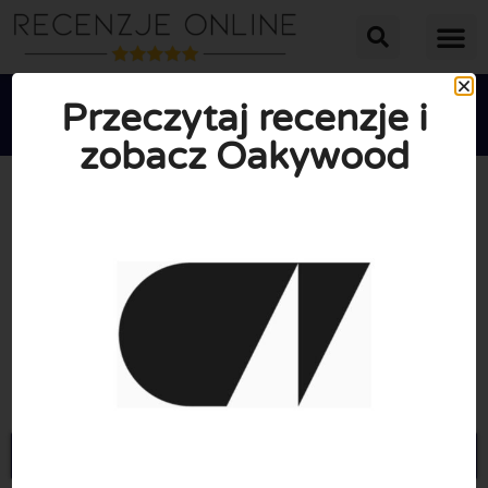
Przeczytaj recenzje i
zobacz Oakywood





ŚREDNIA OCENA: 10/10
(0 Recenzje)
Przejdź do Oakywood.shop