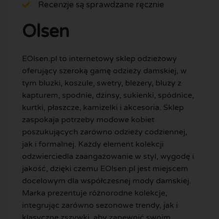
Recenzje są sprawdzane ręcznie
Olsen
EOlsen.pl to internetowy sklep odzieżowy
oferujący szeroką gamę odzieży damskiej, w
tym bluzki, koszule, swetry, blezery, bluzy z
kapturem, spodnie, dżinsy, sukienki, spódnice,
kurtki, płaszcze, kamizelki i akcesoria. Sklep
zaspokaja potrzeby modowe kobiet
poszukujących zarówno odzieży codziennej,
jak i formalnej. Każdy element kolekcji
odzwierciedla zaangażowanie w styl, wygodę i
jakość, dzięki czemu EOlsen.pl jest miejscem
docelowym dla współczesnej mody damskiej.
Marka prezentuje różnorodne kolekcje,
integrując zarówno sezonowe trendy, jak i
klasyczne zszywki, aby zapewnić swoim