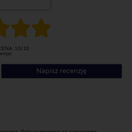



ENA: 10/10
enzje)
Napisz recenzję
likowane. Pola wymagane są oznaczone