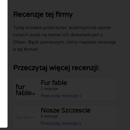
Recenzje tej firmy
Tutaj możesz przeczytać autentyczne opinie
innych osób na temat ich doświadczeń z
Olsen. Bądź pierwszym, który napisze recenzję
o tej firmie!
Przeczytaj więcej recenzji:
Fur fable
1 recenzje
Przeczytaj recenzje »
Nosze Szczescie
6 recenzje
Przeczytaj recenzje »