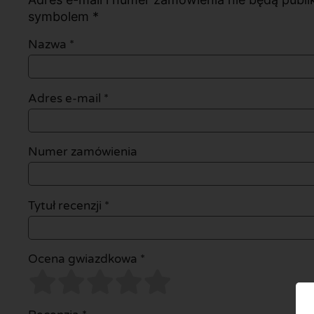
symbolem *
Nazwa
*
Adres e-mail
*
Numer zamówienia
Tytuł recenzji *
Ocena gwiazdkowa *