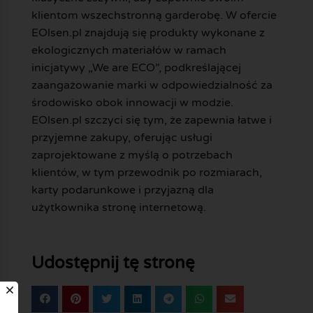
klientom wszechstronną garderobę. W ofercie
EOlsen.pl znajdują się produkty wykonane z
ekologicznych materiałów w ramach
inicjatywy „We are ECO”, podkreślającej
zaangażowanie marki w odpowiedzialność za
środowisko obok innowacji w modzie.
EOlsen.pl szczyci się tym, że zapewnia łatwe i
przyjemne zakupy, oferując usługi
zaprojektowane z myślą o potrzebach
klientów, w tym przewodnik po rozmiarach,
karty podarunkowe i przyjazną dla
użytkownika stronę internetową.
Udostępnij tę stronę