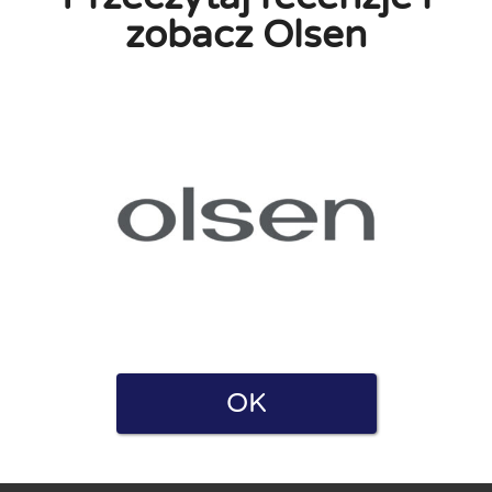
zobacz Olsen
a i Polityką prywatności. Oświadczam również, że mam
e zarówno dla firm, jak i użytkowników. Dlatego niektóre strony
ę.
OK