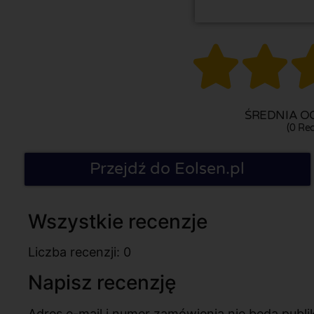


ŚREDNIA OC
(0 Rec
Przejdź do Eolsen.pl
Wszystkie recenzje
Liczba recenzji: 0
Napisz recenzję
Adres e-mail i numer zamówienia nie będą pub