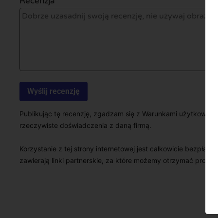
Recenzja *
Publikując tę recenzję, zgadzam się z Warunkami użytkowani
rzeczywiste doświadczenia z daną firmą.
Korzystanie z tej strony internetowej jest całkowicie bezpłatn
zawierają linki partnerskie, za które możemy otrzymać prowizj