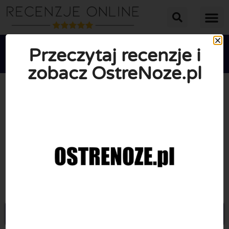
Przeczytaj recenzje i
zobacz OstreNoze.pl





ŚREDNIA OCENA: 10/10
(0 Recenzje)
Przejdź do Ostrenoze.pl