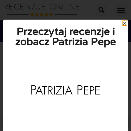
Przeczytaj recenzje i
zobacz Patrizia Pepe





ŚREDNIA OCENA: 10/10
(0 Recenzje)
Przejdź do Patriziapepe.com