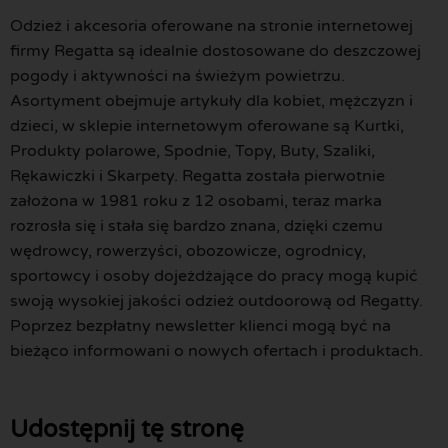
Odzież i akcesoria oferowane na stronie internetowej
firmy Regatta są idealnie dostosowane do deszczowej
pogody i aktywności na świeżym powietrzu.
Asortyment obejmuje artykuły dla kobiet, mężczyzn i
dzieci, w sklepie internetowym oferowane są Kurtki,
Produkty polarowe, Spodnie, Topy, Buty, Szaliki,
Rękawiczki i Skarpety. Regatta została pierwotnie
założona w 1981 roku z 12 osobami, teraz marka
rozrosła się i stała się bardzo znana, dzięki czemu
wędrowcy, rowerzyści, obozowicze, ogrodnicy,
sportowcy i osoby dojeżdżające do pracy mogą kupić
swoją wysokiej jakości odzież outdoorową od Regatty.
Poprzez bezpłatny newsletter klienci mogą być na
bieżąco informowani o nowych ofertach i produktach.
Udostępnij tę stronę