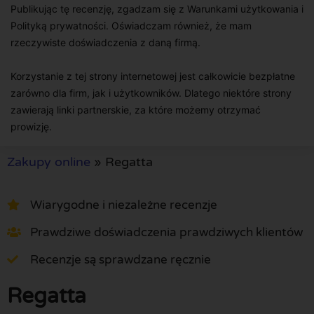
Publikując tę recenzję, zgadzam się z Warunkami użytkowania i
Polityką prywatności. Oświadczam również, że mam
rzeczywiste doświadczenia z daną firmą.
Korzystanie z tej strony internetowej jest całkowicie bezpłatne
zarówno dla firm, jak i użytkowników. Dlatego niektóre strony
zawierają linki partnerskie, za które możemy otrzymać
prowizję.
Zakupy online
»
Regatta
Wiarygodne i niezależne recenzje
Prawdziwe doświadczenia prawdziwych klientów
Recenzje są sprawdzane ręcznie
Regatta