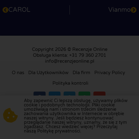
CAROL
Vianmo
Copyright 2026 © Recenzje Online
Obsługa klienta: +31 79 360 2701
info@recenzjeonline.pl
O nas
Dla Użytkowników
Dla firm
Privacy Policy
Polityka kontroli
Aby zapewnić Ci lepszą obsługę, używamy plików
cookie i podobnych technologii. Pliki cookie
umożliwiają nam i stronom trzecim śledzenie
Odwiedź naszą platformę recenzji w
Holandii
,
zachowania użytkownika w Internecie w obrębie
naszej witryny. Jeśli będziesz kontynuować
Wielkiej Brytanii
,
Francji
,
Niemczech
,
Belgii
,
przeglądanie naszej witryny, uznamy, że się z tym
Hiszpanii
,
Włoszech
,
Portugalii
,
Danii
,
Finlandii
i
zgadzasz. Chcesz wiedzieć więcej? Przeczytaj
naszą Politykę prywatności.
Szwecji
.