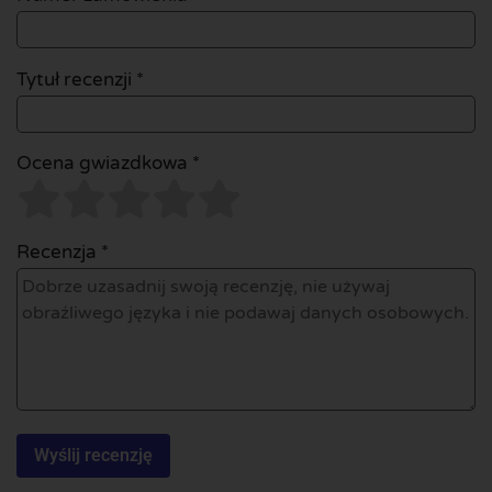
Tytuł recenzji *
Ocena gwiazdkowa *
Recenzja *