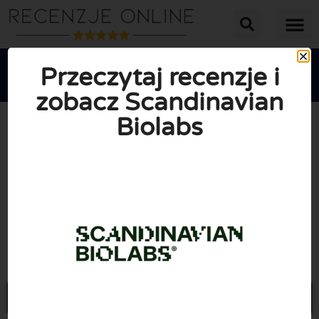
Przeczytaj recenzje i
zobacz Scandinavian
Biolabs





ŚREDNIA OCENA: 10/10
(0 Recenzje)
Przejdź do Scandinavianbiolabs.com