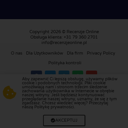
Copyright 2026 © Recenzje Online
Obsługa klienta: +31 79 360 2701
info@recenzjeonline.pl
O nas
Dla Użytkowników
Dla firm
Privacy Policy
Polityka kontroli
Aby zapewnić Ci lepszą obsługę, używamy plików
cookie i podobnych technologii. Pliki cookie
umożliwiają nam i stronom trzecim śledzenie
Odwiedź naszą platformę recenzji w
Holandii
,
zachowania użytkownika w Internecie w obrębie
naszej witryny. Jeśli będziesz kontynuować
Wielkiej Brytanii
,
Francji
,
Niemczech
,
Belgii
,
przeglądanie naszej witryny, uznamy, że się z tym
Hiszpanii
,
Włoszech
,
Portugalii
,
Danii
,
Finlandii
i
zgadzasz. Chcesz wiedzieć więcej? Przeczytaj
naszą Politykę prywatności.
Szwecji
.
AKCEPTUJ