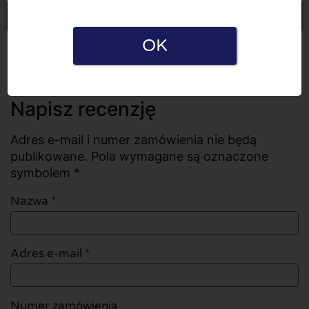
Napisz recenzję
OK
Wszystkie recenzje
Liczba recenzji: 0
Napisz recenzję
Adres e-mail i numer zamówienia nie będą
publikowane. Pola wymagane są oznaczone
symbolem *
Nazwa
*
Adres e-mail
*
Numer zamówienia