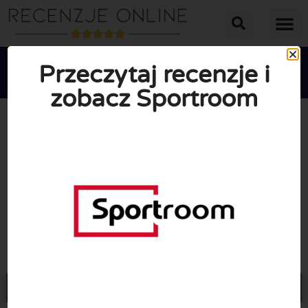
Przeczytaj recenzje i
zobacz Sportroom





ŚREDNIA OCENA: 10/10
(0 Recenzje)
Przejdź do Sportroom.pl