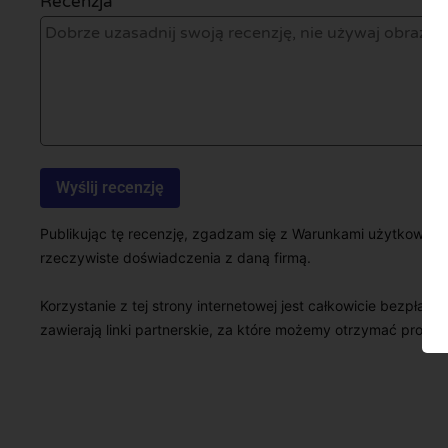
Recenzja *
Publikując tę recenzję, zgadzam się z Warunkami użytkowani
rzeczywiste doświadczenia z daną firmą.
Korzystanie z tej strony internetowej jest całkowicie bezpłatn
zawierają linki partnerskie, za które możemy otrzymać prowizj