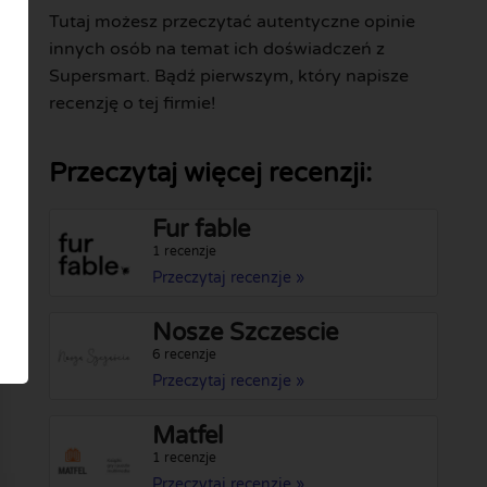
Tutaj możesz przeczytać autentyczne opinie
innych osób na temat ich doświadczeń z
Supersmart. Bądź pierwszym, który napisze
recenzję o tej firmie!
Przeczytaj więcej recenzji:
Fur fable
1 recenzje
Przeczytaj recenzje »
Nosze Szczescie
6 recenzje
Przeczytaj recenzje »
Matfel
1 recenzje
Przeczytaj recenzje »