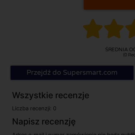


ŚREDNIA OC
(0 Rec
Przejdź do Supersmart.com
Wszystkie recenzje
Liczba recenzji: 0
Napisz recenzję
Adres e-mail i numer zamówienia nie będą pub