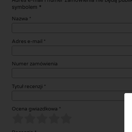
symbolem *
Nazwa
*
Adres e-mail
*
Numer zamówienia
Tytuł recenzji *
Ocena gwiazdkowa *