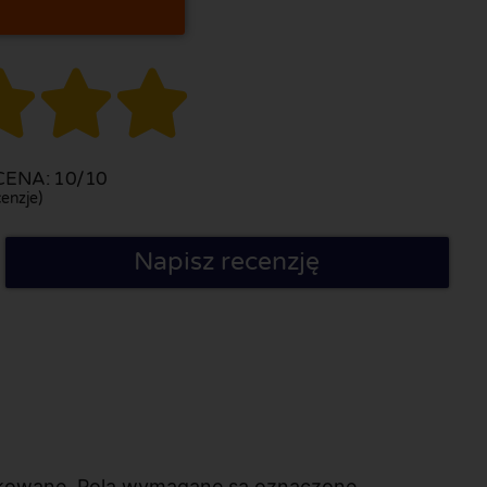



ENA: 10/10
enzje)
Napisz recenzję
likowane. Pola wymagane są oznaczone