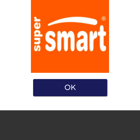
a i Polityką prywatności. Oświadczam również, że mam
OK
e zarówno dla firm, jak i użytkowników. Dlatego niektóre strony
ę.