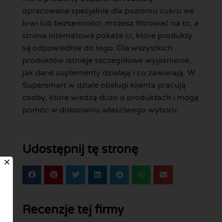
opracowane specjalnie dla poziomu cukru we
krwi lub bezsenności, możesz filtrować na to, a
strona internetowa pokaże ci, które produkty
są odpowiednie do tego. Dla wszystkich
produktów istnieje szczegółowe wyjaśnienie,
jak dane suplementy działają i co zawierają. W
Supersmart w dziale obsługi klienta pracują
osoby, które wiedzą dużo o produktach i mogą
pomóc w dokonaniu właściwego wyboru.
Udostępnij tę stronę
Recenzje tej firmy