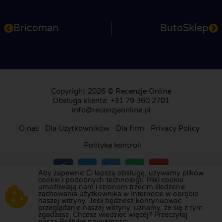
Bricoman
ButoSklep
Copyright 2026 © Recenzje Online
Obsługa klienta: +31 79 360 2701
info@recenzjeonline.pl
O nas
Dla Użytkowników
Dla firm
Privacy Policy
Polityka kontroli
Aby zapewnić Ci lepszą obsługę, używamy plików
cookie i podobnych technologii. Pliki cookie
umożliwiają nam i stronom trzecim śledzenie
Odwiedź naszą platformę recenzji w
Holandii
,
zachowania użytkownika w Internecie w obrębie
naszej witryny. Jeśli będziesz kontynuować
Wielkiej Brytanii
,
Francji
,
Niemczech
,
Belgii
,
przeglądanie naszej witryny, uznamy, że się z tym
Hiszpanii
,
Włoszech
,
Portugalii
,
Danii
,
Finlandii
i
zgadzasz. Chcesz wiedzieć więcej? Przeczytaj
naszą Politykę prywatności.