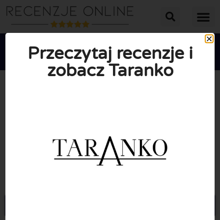
Przeczytaj recenzje i
zobacz Taranko





ŚREDNIA OCENA: 10/10
(0 Recenzje)
Przejdź do Taranko.com