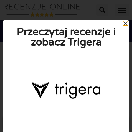
Przeczytaj recenzje i
zobacz Trigera





ŚREDNIA OCENA: 10/10
(0 Recenzje)
Przejdź do Trigera.pl