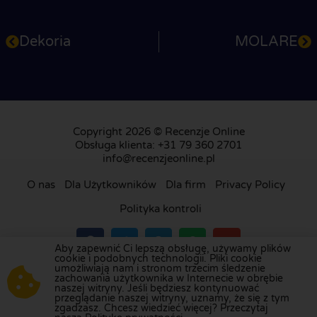
Dekoria
MOLARE
Copyright 2026 © Recenzje Online
Obsługa klienta: +31 79 360 2701
info@recenzjeonline.pl
O nas
Dla Użytkowników
Dla firm
Privacy Policy
Polityka kontroli
Aby zapewnić Ci lepszą obsługę, używamy plików
cookie i podobnych technologii. Pliki cookie
umożliwiają nam i stronom trzecim śledzenie
Odwiedź naszą platformę recenzji w
Holandii
,
zachowania użytkownika w Internecie w obrębie
naszej witryny. Jeśli będziesz kontynuować
Wielkiej Brytanii
,
Francji
,
Niemczech
,
Belgii
,
przeglądanie naszej witryny, uznamy, że się z tym
Hiszpanii
,
Włoszech
,
Portugalii
,
Danii
,
Finlandii
i
zgadzasz. Chcesz wiedzieć więcej? Przeczytaj