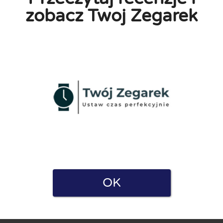
zobacz Twoj Zegarek
a i Polityką prywatności. Oświadczam również, że mam
e zarówno dla firm, jak i użytkowników. Dlatego niektóre strony
ę.
OK