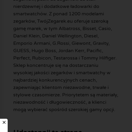
nierdzewnej i dodatkowe ładowarki do
smartwatchów. Z ponad 1200 modelami
zegarków, TwójZegarek.eu oferuje szeroką
gamę marek, w tym Albatross, Bisset, Casio,
Daniel Klein, Daniel Wellington, Diesel,
Emporio Armani, G.Rossi, Giewont, Gravity,
GUESS, Hugo Boss, Jordan Kerr, Pacific,
Perfect, Rubicon, Testarossa i Tommy Hilfiger.
Sklep koncentruje się na dostarczaniu
wysokiej jakości zegarków i smartwatchy w
najbardziej konkurencyjnych cenach,
zapewniając klientom niezawodne, trwałe i
stylowe czasomierze. Priorytetem są materiały,
niezawodność i długowieczność, a klienci
mogą wybierać spośród szerokiej gamy opcji.