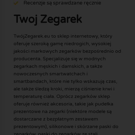
Recenzje są sprawdzane ręcznie
Twoj Zegarek
TwójZegarek.eu to sklep internetowy, który
oferuje szeroką gamę niedrogich, wysokiej
jakości markowych zegarków bezpośrednio od
producenta. Specjalizuje się w modnych
zegarkach męskich i damskich, a także
nowoczesnych smartwatchach i
smartbandach, które nie tylko wskazują czas,
ale także śledzą kroki, mierzą ciśnienie krwi i
temperaturę ciała. Oprócz zegarków sklep
oferuje również akcesoria, takie jak pudełka
prezentowe na zegarki (niektóre modele są
dostarczane z bezpłatnym zestawem
prezentowym), silikonowe i skórzane paski do
zegarków, paski do zegarków ze stali