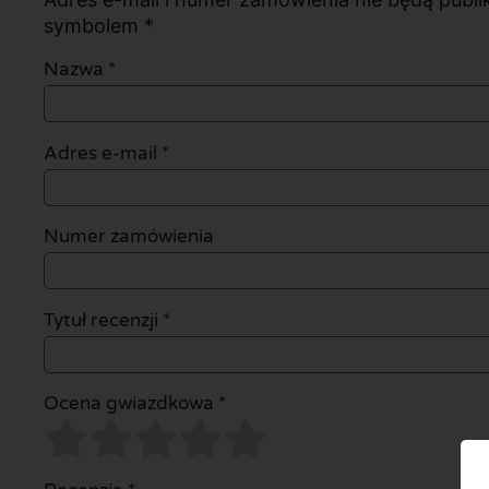
symbolem *
Nazwa
*
Adres e-mail
*
Numer zamówienia
Tytuł recenzji *
Ocena gwiazdkowa *