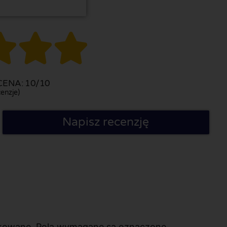



ENA: 10/10
enzje)
Napisz recenzję
likowane. Pola wymagane są oznaczone