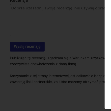
Recenzja *
Publikując tę recenzję, zgadzam się z Warunkami użytkowani
rzeczywiste doświadczenia z daną firmą.
Korzystanie z tej strony internetowej jest całkowicie bezpłatn
zawierają linki partnerskie, za które możemy otrzymać prowizj