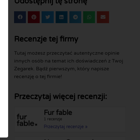
Udostępnij tę stronę
Recenzje tej firmy
Tutaj możesz przeczytać autentyczne opinie
innych osób na temat ich doświadczeń z Twoj
Zegarek. Bądź pierwszym, który napisze
recenzję o tej firmie!
Przeczytaj więcej recenzji:
Fur fable
1 recenzje
Przeczytaj recenzje »