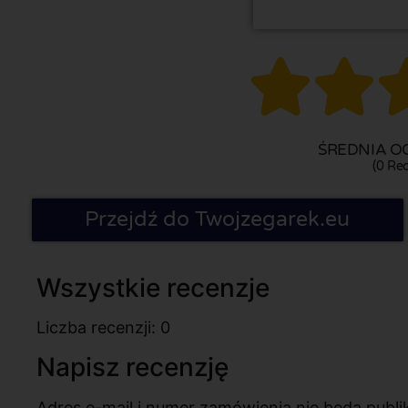


ŚREDNIA OC
(0 Rec
Przejdź do Twojzegarek.eu
Wszystkie recenzje
Liczba recenzji: 0
Napisz recenzję
Adres e-mail i numer zamówienia nie będą pub