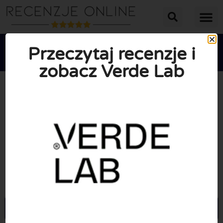
Przeczytaj recenzje i
zobacz Verde Lab





ŚREDNIA OCENA: 10/10
(0 Recenzje)
Przejdź do Verdelab.pl