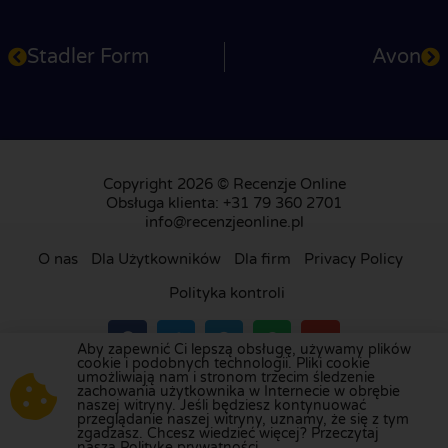
Stadler Form
Avon
Copyright 2026 © Recenzje Online
Obsługa klienta: +31 79 360 2701
info@recenzjeonline.pl
O nas
Dla Użytkowników
Dla firm
Privacy Policy
Polityka kontroli
Aby zapewnić Ci lepszą obsługę, używamy plików
cookie i podobnych technologii. Pliki cookie
umożliwiają nam i stronom trzecim śledzenie
Odwiedź naszą platformę recenzji w
Holandii
,
zachowania użytkownika w Internecie w obrębie
naszej witryny. Jeśli będziesz kontynuować
Wielkiej Brytanii
,
Francji
,
Niemczech
,
Belgii
,
przeglądanie naszej witryny, uznamy, że się z tym
Hiszpanii
,
Włoszech
,
Portugalii
,
Danii
,
Finlandii
i
zgadzasz. Chcesz wiedzieć więcej? Przeczytaj
naszą Politykę prywatności.