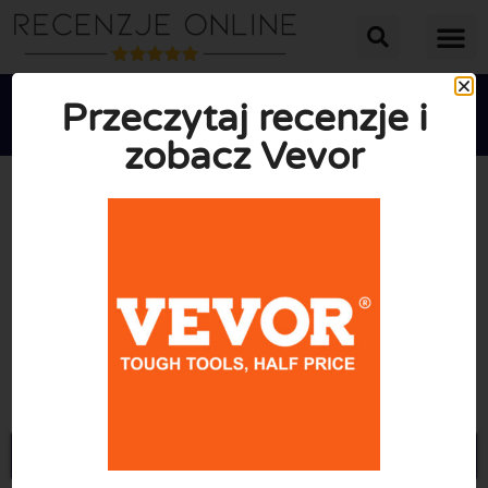
Przeczytaj recenzje i
zobacz Vevor





ŚREDNIA OCENA: 10/10
(1 Recenzje)
Przejdź do Vevor.pl