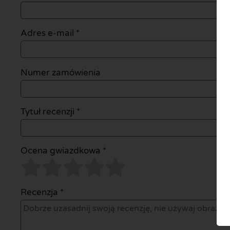
Adres e-mail
*
Numer zamówienia
Tytuł recenzji *
Ocena gwiazdkowa *
Recenzja *