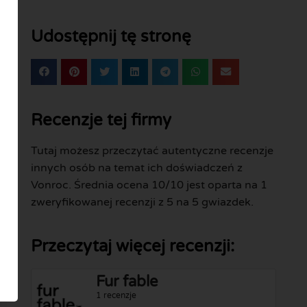
Udostępnij tę stronę
Recenzje tej firmy
Tutaj możesz przeczytać autentyczne recenzje
innych osób na temat ich doświadczeń z
Vonroc. Średnia ocena 10/10 jest oparta na 1
zweryfikowanej recenzji z 5 na 5 gwiazdek.
Przeczytaj więcej recenzji:
Fur fable
1 recenzje