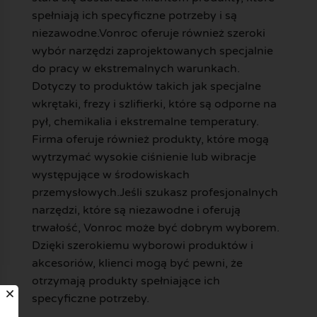
spełniają ich specyficzne potrzeby i są
niezawodne.Vonroc oferuje również szeroki
wybór narzędzi zaprojektowanych specjalnie
do pracy w ekstremalnych warunkach.
Dotyczy to produktów takich jak specjalne
wkrętaki, frezy i szlifierki, które są odporne na
pył, chemikalia i ekstremalne temperatury.
Firma oferuje również produkty, które mogą
wytrzymać wysokie ciśnienie lub wibracje
występujące w środowiskach
przemysłowych.Jeśli szukasz profesjonalnych
narzędzi, które są niezawodne i oferują
trwałość, Vonroc może być dobrym wyborem.
Dzięki szerokiemu wyborowi produktów i
akcesoriów, klienci mogą być pewni, że
otrzymają produkty spełniające ich
specyficzne potrzeby.