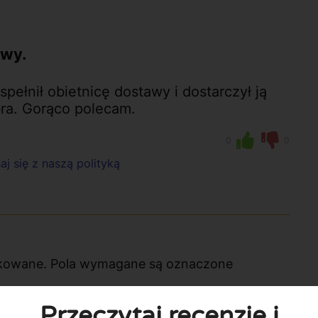
owy.
ełnił obietnicę dostawy i dostarczył ją
bra. Gorąco polecam.
0
0
j się z naszą polityką
likowane. Pola wymagane są oznaczone
Przeczytaj recenzje i