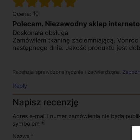
10
Ocena:
Polecam. Niezawodny sklep internet
Doskonała obsługa
Zamówiłem tkaninę zaciemniającą. Vonroc sp
następnego dnia. Jakość produktu jest do
Recenzja sprawdzona ręcznie i zatwierdzona.
Zapozna
Reply
Napisz recenzję
Adres e-mail i numer zamówienia nie będą pub
symbolem *
Nazwa
*