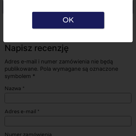
Napisz recenzję
OK
Wszystkie recenzje
Liczba recenzji: 0
Napisz recenzję
Adres e-mail i numer zamówienia nie będą
publikowane. Pola wymagane są oznaczone
symbolem *
Nazwa
*
Adres e-mail
*
Numer zamówienia