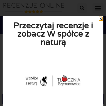
Przeczytaj recenzje i
zobacz W spółce z
naturą





ŚREDNIA OCENA: 10/10
(0 Recenzje)
Przejdź do Wspolceznatura.pl