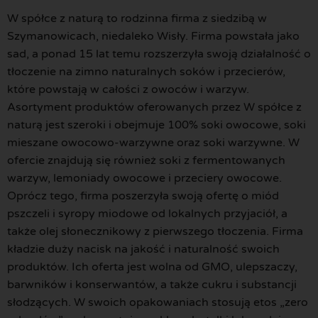
W spółce z naturą to rodzinna firma z siedzibą w
Szymanowicach, niedaleko Wisły. Firma powstała jako
sad, a ponad 15 lat temu rozszerzyła swoją działalność o
tłoczenie na zimno naturalnych soków i przecierów,
które powstają w całości z owoców i warzyw.
Asortyment produktów oferowanych przez W spółce z
naturą jest szeroki i obejmuje 100% soki owocowe, soki
mieszane owocowo-warzywne oraz soki warzywne. W
ofercie znajdują się również soki z fermentowanych
warzyw, lemoniady owocowe i przeciery owocowe.
Oprócz tego, firma poszerzyła swoją ofertę o miód
pszczeli i syropy miodowe od lokalnych przyjaciół, a
także olej słonecznikowy z pierwszego tłoczenia. Firma
kładzie duży nacisk na jakość i naturalność swoich
produktów. Ich oferta jest wolna od GMO, ulepszaczy,
barwników i konserwantów, a także cukru i substancji
słodzących. W swoich opakowaniach stosują etos „zero