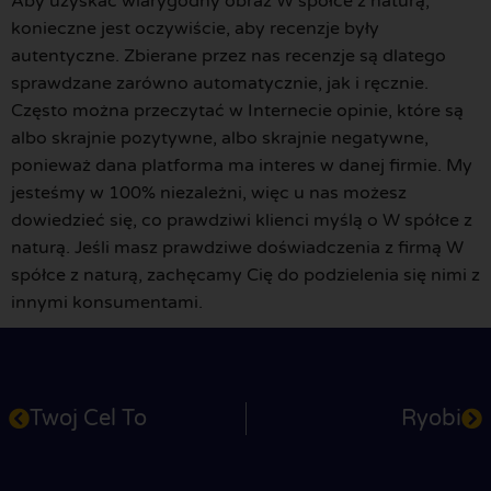
Aby uzyskać wiarygodny obraz W spółce z naturą,
konieczne jest oczywiście, aby recenzje były
autentyczne. Zbierane przez nas recenzje są dlatego
sprawdzane zarówno automatycznie, jak i ręcznie.
Często można przeczytać w Internecie opinie, które są
albo skrajnie pozytywne, albo skrajnie negatywne,
ponieważ dana platforma ma interes w danej firmie. My
jesteśmy w 100% niezależni, więc u nas możesz
dowiedzieć się, co prawdziwi klienci myślą o W spółce z
naturą. Jeśli masz prawdziwe doświadczenia z firmą W
spółce z naturą, zachęcamy Cię do podzielenia się nimi z
innymi konsumentami.
Twoj Cel To
Ryobi