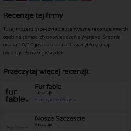
Recenzje tej firmy
Tutaj możesz przeczytać autentyczne recenzje innych
osób na temat ich doświadczeń z Weneve. Średnia
ocena 10/10 jest oparta na 1 zweryfikowanej
recenzji z 5 na 5 gwiazdek.
Przeczytaj więcej recenzji:
Fur fable
1 recenzje
Przeczytaj recenzje »
Nosze Szczescie
6 recenzje