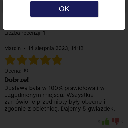
Napisz recenzję
OK
Wszystkie recenzje
Liczba recenzji: 1
Marcin
14 sierpnia 2023, 14:12
10
Ocena:
Dobrze!
Dostawa była w 100% prawidłowa i w
uzgodnionym miejscu. Wszystkie
zamówione przedmioty były obecne i
zgodnie z obietnicą. Dajemy 5 gwiazdek.
0
0