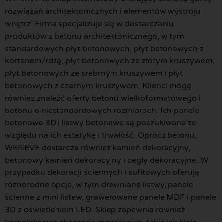
rozwiązań architektonicznych i elementów wystroju
wnętrz. Firma specjalizuje się w dostarczaniu
produktów z betonu architektonicznego, w tym
standardowych płyt betonowych, płyt betonowych z
kortenem/rdzą, płyt betonowych ze złotym kruszywem,
płyt betonowych ze srebrnym kruszywem i płyt
betonowych z czarnym kruszywem. Klienci mogą
również znaleźć oferty betonu wielkoformatowego i
betonu o niestandardowych rozmiarach. Ich panele
betonowe 3D i listwy betonowe są poszukiwane ze
względu na ich estetykę i trwałość. Oprócz betonu,
WENEVE dostarcza również kamień dekoracyjny,
betonowy kamień dekoracyjny i cegły dekoracyjne. W
przypadku dekoracji ściennych i sufitowych oferują
różnorodne opcje, w tym drewniane listwy, panele
ścienne z mini listew, grawerowane panele MDF i panele
3D z oświetleniem LED. Sklep zapewnia również