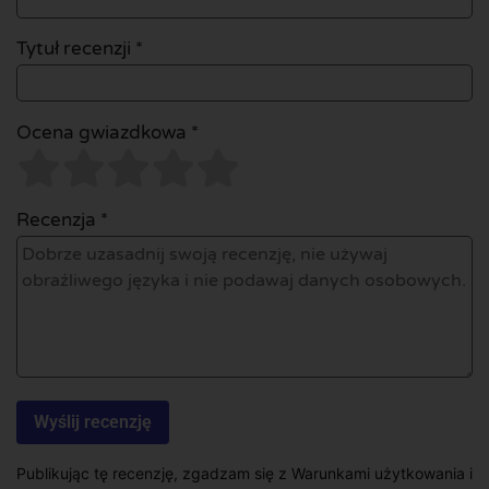
Tytuł recenzji *
Ocena gwiazdkowa *
Recenzja *
Publikując tę recenzję, zgadzam się z Warunkami użytkowania i