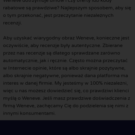
Weneve dotrzymuje umów i czy oferty lub kody
rabatowe są prawdziwe? Najlepszym sposobem, aby się
o tym przekonać, jest przeczytanie niezależnych
recenzji.
Aby uzyskać wiarygodny obraz Weneve, konieczne jest
oczywiście, aby recenzje były autentyczne. Zbierane
przez nas recenzje są dlatego sprawdzane zarówno
automatycznie, jak i ręcznie. Często można przeczytać
w Internecie opinie, które są albo skrajnie pozytywne,
albo skrajnie negatywne, ponieważ dana platforma ma
interes w danej firmie. My jesteśmy w 100% niezależni,
więc u nas możesz dowiedzieć się, co prawdziwi klienci
myślą o Weneve. Jeśli masz prawdziwe doświadczenia z
firmą Weneve, zachęcamy Cię do podzielenia się nimi z
innymi konsumentami.