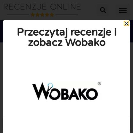
Przeczytaj recenzje i
zobacz Wobako





ŚREDNIA OCENA: 10/10
(0 Recenzje)
Przejdź do Wobako.pl