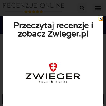
Przeczytaj recenzje i
zobacz Zwieger.pl





ŚREDNIA OCENA: 10/10
(0 Recenzje)
Przejdź do Zwieger.pl