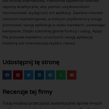
lub stronę internetową. Platforma zapewnia również
raporty analityczne, aby pomóc użytkownikom
monitorować wydajność ich aplikacji. Zawiera również
centrum marketingowe, w którym użytkownicy mogą
promować swoją aplikację w wielu kanałach, ustawiając
kampanie. Dzięki szerokiej gamie funkcji i usług, Appy
Pie pozwala każdemu uruchomić swoją aplikację
mobilną lub internetową szybko i łatwo.
Udostępnij tę stronę
Recenzje tej firmy
Tutaj możesz przeczytać autentyczne opinie innych