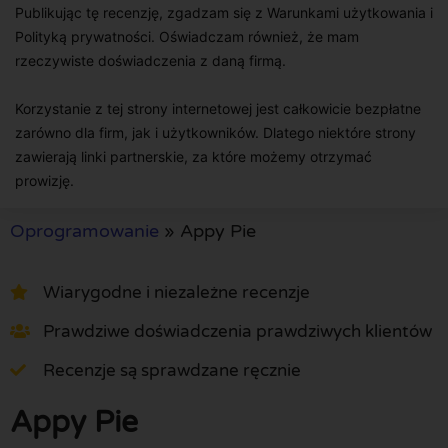
Publikując tę recenzję, zgadzam się z Warunkami użytkowania i
Polityką prywatności. Oświadczam również, że mam
rzeczywiste doświadczenia z daną firmą.
Korzystanie z tej strony internetowej jest całkowicie bezpłatne
zarówno dla firm, jak i użytkowników. Dlatego niektóre strony
zawierają linki partnerskie, za które możemy otrzymać
prowizję.
Oprogramowanie
»
Appy Pie
Wiarygodne i niezależne recenzje
Prawdziwe doświadczenia prawdziwych klientów
Recenzje są sprawdzane ręcznie
Appy Pie