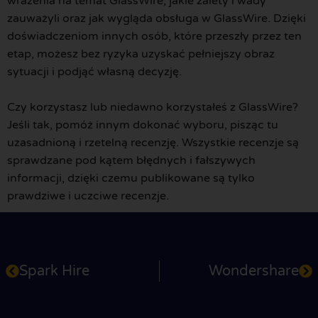
wrażenia na temat GlassWire, jakie zalety i wady
zauważyli oraz jak wygląda obsługa w GlassWire. Dzięki
doświadczeniom innych osób, które przeszły przez ten
etap, możesz bez ryzyka uzyskać pełniejszy obraz
sytuacji i podjąć własną decyzję.
Czy korzystasz lub niedawno korzystałeś z GlassWire?
Jeśli tak, pomóż innym dokonać wyboru, pisząc tu
uzasadnioną i rzetelną recenzję. Wszystkie recenzje są
sprawdzane pod kątem błędnych i fałszywych
informacji, dzięki czemu publikowane są tylko
prawdziwe i uczciwe recenzje.
Spark Hire
Wondershare