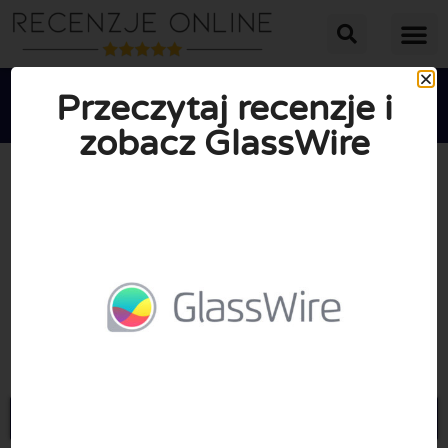
Przeczytaj recenzje i
zobacz GlassWire





ŚREDNIA OCENA: 10/10
(0 Recenzje)
Przejdź do Glasswire.com