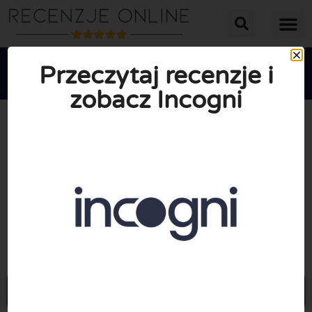
Przeczytaj recenzje i
zobacz Incogni





ŚREDNIA OCENA: 10/10
(0 Recenzje)
Przejdź do Incogni.com