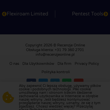
Flexiroam Limited
Pentest Tools
Copyright 2026 © Recenzje Online
Obsługa klienta: +31 79 360 2701
info@recenzjeonline.pl
O nas
Dla Użytkowników
Dla firm
Privacy Policy
Polityka kontroli
Aby zapewnić Ci lepszą obsługę, używamy plików
cookie i podobnych technologii. Pliki cookie
umożliwiają nam i stronom trzecim śledzenie
Odwiedź naszą platformę recenzji w
Holandii
,
zachowania użytkownika w Internecie w obrębie
naszej witryny. Jeśli będziesz kontynuować
Wielkiej Brytanii
,
Francji
,
Niemczech
,
Belgii
,
przeglądanie naszej witryny, uznamy, że się z tym
Hiszpanii
,
Włoszech
,
Portugalii
,
Danii
,
Finlandii
i
zgadzasz. Chcesz wiedzieć więcej? Przeczytaj
naszą Politykę prywatności.