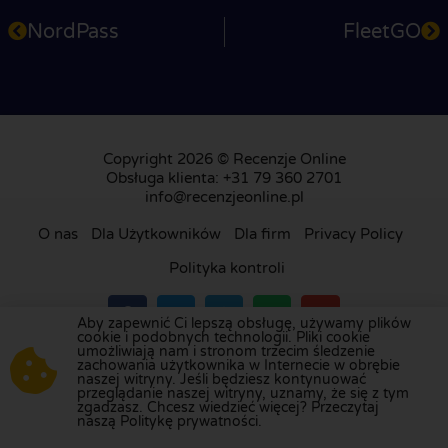
NordPass
FleetGO
Copyright 2026 © Recenzje Online
Obsługa klienta: +31 79 360 2701
info@recenzjeonline.pl
O nas
Dla Użytkowników
Dla firm
Privacy Policy
Polityka kontroli
Aby zapewnić Ci lepszą obsługę, używamy plików
cookie i podobnych technologii. Pliki cookie
umożliwiają nam i stronom trzecim śledzenie
Odwiedź naszą platformę recenzji w
Holandii
,
zachowania użytkownika w Internecie w obrębie
naszej witryny. Jeśli będziesz kontynuować
Wielkiej Brytanii
,
Francji
,
Niemczech
,
Belgii
,
przeglądanie naszej witryny, uznamy, że się z tym
Hiszpanii
,
Włoszech
,
Portugalii
,
Danii
,
Finlandii
i
zgadzasz. Chcesz wiedzieć więcej? Przeczytaj
naszą Politykę prywatności.
Szwecji
.