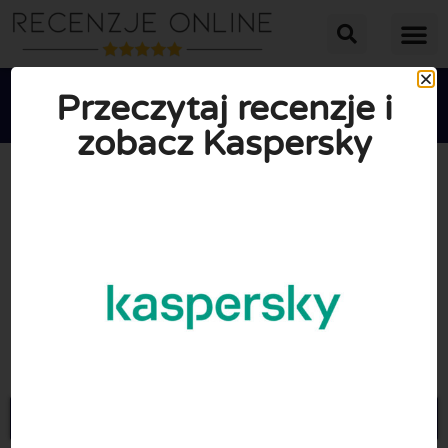
Przeczytaj recenzje i
zobacz Kaspersky





ŚREDNIA OCENA: 10/10
(1 Recenzje)
Przejdź do Kaspersky.com.pl