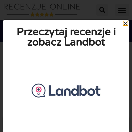
Przeczytaj recenzje i
zobacz Landbot





ŚREDNIA OCENA: 10/10
(0 Recenzje)
Przejdź do Landbot.io