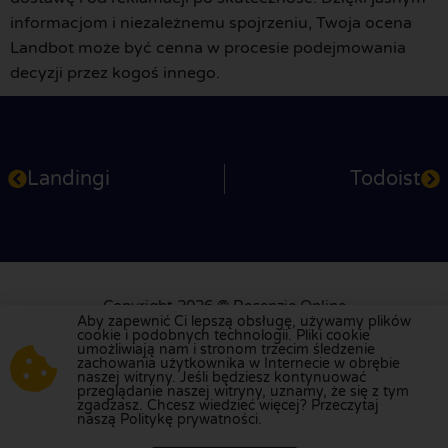
informacjom i niezależnemu spojrzeniu, Twoja ocena
Landbot może być cenna w procesie podejmowania
decyzji przez kogoś innego.
Landingi
Todoist
Copyright 2026 © Recenzje Online
Aby zapewnić Ci lepszą obsługę, używamy plików
Obsługa klienta: +31 79 360 2701
cookie i podobnych technologii. Pliki cookie
info@recenzjeonline.pl
umożliwiają nam i stronom trzecim śledzenie
zachowania użytkownika w Internecie w obrębie
naszej witryny. Jeśli będziesz kontynuować
O nas
Dla Użytkowników
Dla firm
Privacy Policy
przeglądanie naszej witryny, uznamy, że się z tym
zgadzasz. Chcesz wiedzieć więcej? Przeczytaj
Polityka kontroli
naszą Politykę prywatności.