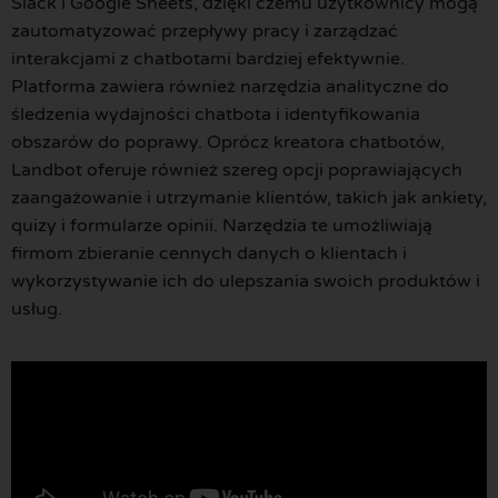
Slack i Google Sheets, dzięki czemu użytkownicy mogą
zautomatyzować przepływy pracy i zarządzać
interakcjami z chatbotami bardziej efektywnie.
Platforma zawiera również narzędzia analityczne do
śledzenia wydajności chatbota i identyfikowania
obszarów do poprawy. Oprócz kreatora chatbotów,
Landbot oferuje również szereg opcji poprawiających
zaangażowanie i utrzymanie klientów, takich jak ankiety,
quizy i formularze opinii. Narzędzia te umożliwiają
firmom zbieranie cennych danych o klientach i
wykorzystywanie ich do ulepszania swoich produktów i
usług.