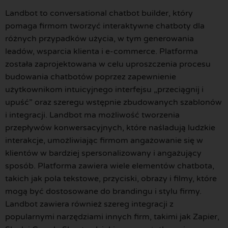
Landbot to conversational chatbot builder, który
pomaga firmom tworzyć interaktywne chatboty dla
różnych przypadków użycia, w tym generowania
leadów, wsparcia klienta i e-commerce. Platforma
została zaprojektowana w celu uproszczenia procesu
budowania chatbotów poprzez zapewnienie
użytkownikom intuicyjnego interfejsu „przeciągnij i
upuść” oraz szeregu wstępnie zbudowanych szablonów
i integracji. Landbot ma możliwość tworzenia
przepływów konwersacyjnych, które naśladują ludzkie
interakcje, umożliwiając firmom angażowanie się w
klientów w bardziej spersonalizowany i angażujący
sposób. Platforma zawiera wiele elementów chatbota,
takich jak pola tekstowe, przyciski, obrazy i filmy, które
mogą być dostosowane do brandingu i stylu firmy.
Landbot zawiera również szereg integracji z
popularnymi narzędziami innych firm, takimi jak Zapier,