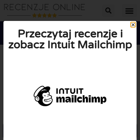
Przeczytaj recenzje i
zobacz Intuit Mailchimp





ŚREDNIA OCENA: 10/10
(0 Recenzje)
Przejdź do Mailchimp.com