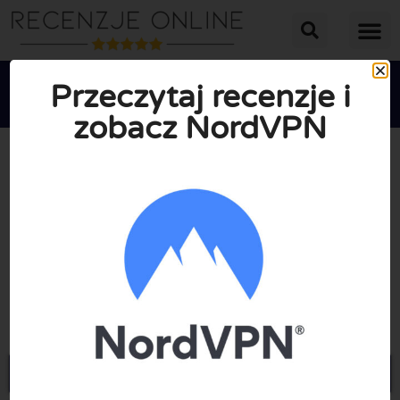
Przeczytaj recenzje i
zobacz NordVPN





ŚREDNIA OCENA: 10/10
(1 Recenzje)
Przejdź do Nordvpn.com