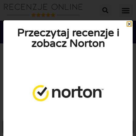
Przeczytaj recenzje i
zobacz Norton





ŚREDNIA OCENA: 10/10
(1 Recenzje)
Przejdź do Norton.com