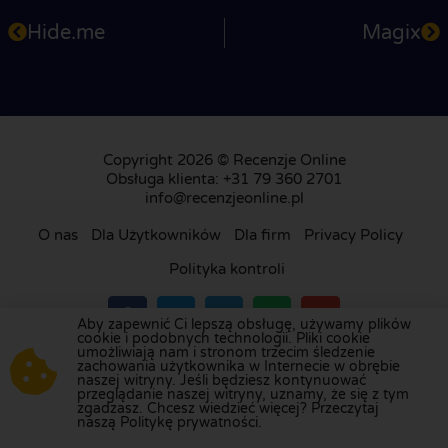
Hide.me
Magix
Copyright 2026 © Recenzje Online
Obsługa klienta: +31 79 360 2701
info@recenzjeonline.pl
O nas
Dla Użytkowników
Dla firm
Privacy Policy
Polityka kontroli
Aby zapewnić Ci lepszą obsługę, używamy plików
cookie i podobnych technologii. Pliki cookie
umożliwiają nam i stronom trzecim śledzenie
Odwiedź naszą platformę recenzji w
Holandii
,
zachowania użytkownika w Internecie w obrębie
naszej witryny. Jeśli będziesz kontynuować
Wielkiej Brytanii
,
Francji
,
Niemczech
,
Belgii
,
przeglądanie naszej witryny, uznamy, że się z tym
Hiszpanii
,
Włoszech
,
Portugalii
,
Danii
,
Finlandii
i
zgadzasz. Chcesz wiedzieć więcej? Przeczytaj
naszą Politykę prywatności.
Szwecji
.