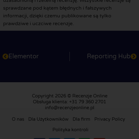
uzasadnioną i rzetelną recenzję. Wszystkie recenzje są
sprawdzane pod kątem błędnych i fałszywych
informacji, dzięki czemu publikowane są tylko
prawdziwe i uczciwe recenzje.
Elementor
Reporting Hub
Copyright 2026 © Recenzje Online
Obsługa klienta: +31 79 360 2701
info@recenzjeonline.pl
O nas
Dla Użytkowników
Dla firm
Privacy Policy
Polityka kontroli