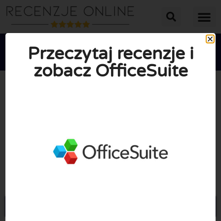
Przeczytaj recenzje i
zobacz OfficeSuite





ŚREDNIA OCENA: 10/10
(0 Recenzje)
Przejdź do Officesuite.com