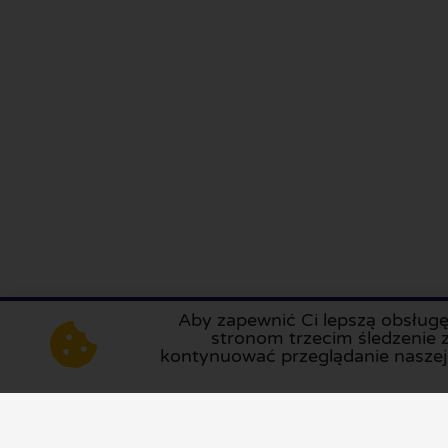
Aby zapewnić Ci lepszą obsługę
Sitechecker
stronom trzecim śledzenie z
kontynuować przeglądanie naszej 
Copyright 2026 © Recenzje
Online
Obsługa klienta: +31 79 360
O nas