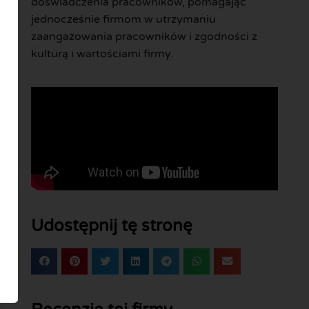
doświadczenia pracowników, pomagając
jednocześnie firmom w utrzymaniu
zaangażowania pracowników i zgodności z
kulturą i wartościami firmy.
Udostępnij tę stronę