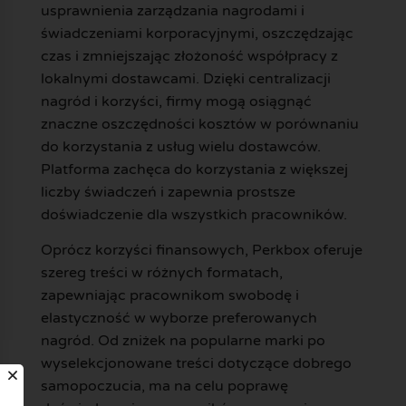
usprawnienia zarządzania nagrodami i
świadczeniami korporacyjnymi, oszczędzając
czas i zmniejszając złożoność współpracy z
lokalnymi dostawcami. Dzięki centralizacji
nagród i korzyści, firmy mogą osiągnąć
znaczne oszczędności kosztów w porównaniu
do korzystania z usług wielu dostawców.
Platforma zachęca do korzystania z większej
liczby świadczeń i zapewnia prostsze
doświadczenie dla wszystkich pracowników.
Oprócz korzyści finansowych, Perkbox oferuje
szereg treści w różnych formatach,
zapewniając pracownikom swobodę i
elastyczność w wyborze preferowanych
nagród. Od zniżek na popularne marki po
wyselekcjonowane treści dotyczące dobrego
samopoczucia, ma na celu poprawę