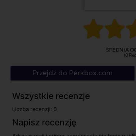


ŚREDNIA OC
(0 Rec
Przejdź do Perkbox.com
Wszystkie recenzje
Liczba recenzji: 0
Napisz recenzję
Adres e-mail i numer zamówienia nie będą pub