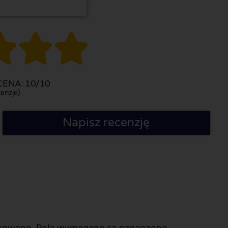



ENA: 10/10
enzje)
Napisz recenzję
likowane. Pola wymagane są oznaczone