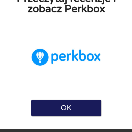
zobacz Perkbox
a i Polityką prywatności. Oświadczam również, że mam
e zarówno dla firm, jak i użytkowników. Dlatego niektóre strony
ę.
OK