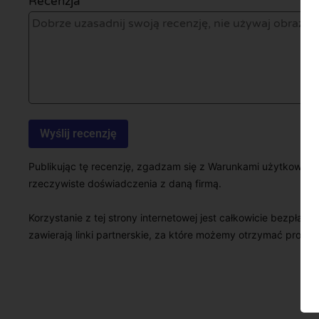
Recenzja *
Publikując tę recenzję, zgadzam się z Warunkami użytkowani
rzeczywiste doświadczenia z daną firmą.
Korzystanie z tej strony internetowej jest całkowicie bezpłatn
zawierają linki partnerskie, za które możemy otrzymać prowizj