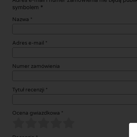
symbolem *
Nazwa
*
Adres e-mail
*
Numer zamówienia
Tytuł recenzji *
Ocena gwiazdkowa *