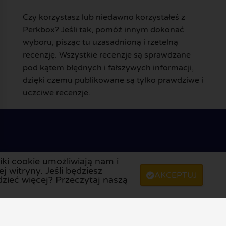
Czy korzystasz lub niedawno korzystałeś z
Perkbox? Jeśli tak, pomóż innym dokonać
wyboru, pisząc tu uzasadnioną i rzetelną
recenzję. Wszystkie recenzje są sprawdzane
pod kątem błędnych i fałszywych informacji,
dzięki czemu publikowane są tylko prawdziwe i
uczciwe recenzje.
ki cookie umożliwiają nam i
 witryny. Jeśli będziesz
AKCEPTUJ
zieć więcej? Przeczytaj naszą
yka kontroli