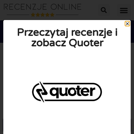
Przeczytaj recenzje i
zobacz Quoter





ŚREDNIA OCENA: 10/10
(0 Recenzje)
Przejdź do Quoter.com