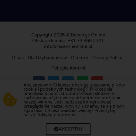
Copyright 2026 © Recenzje Online
Obsługa klienta: +31 79 360 2701
info@recenzjeonline.pl
O nas
Dla Użytkowników
Dla firm
Privacy Policy
Polityka kontroli
Aby zapewnić Ci lepszą obsługę, używamy plików
cookie i podobnych technologii. Pliki cookie
umożliwiają nam i stronom trzecim śledzenie
Odwiedź naszą platformę recenzji w
Holandii
,
zachowania użytkownika w Internecie w obrębie
naszej witryny. Jeśli będziesz kontynuować
Wielkiej Brytanii
,
Francji
,
Niemczech
,
Belgii
,
przeglądanie naszej witryny, uznamy, że się z tym
Hiszpanii
,
Włoszech
,
Portugalii
,
Danii
,
Finlandii
i
zgadzasz. Chcesz wiedzieć więcej? Przeczytaj
naszą Politykę prywatności.
Szwecji
.
AKCEPTUJ