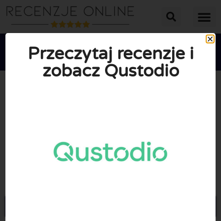
Przeczytaj recenzje i
zobacz Qustodio





ŚREDNIA OCENA: 10/10
(0 Recenzje)
Przejdź do Qustodio.com