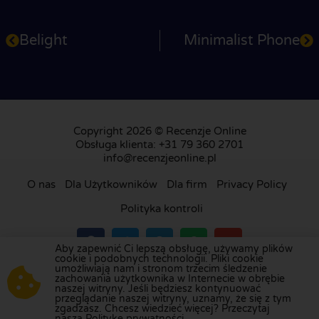
Belight
Minimalist Phone
Copyright 2026 © Recenzje Online
Obsługa klienta: +31 79 360 2701
info@recenzjeonline.pl
O nas
Dla Użytkowników
Dla firm
Privacy Policy
Polityka kontroli
Aby zapewnić Ci lepszą obsługę, używamy plików
cookie i podobnych technologii. Pliki cookie
umożliwiają nam i stronom trzecim śledzenie
Odwiedź naszą platformę recenzji w
Holandii
,
zachowania użytkownika w Internecie w obrębie
naszej witryny. Jeśli będziesz kontynuować
Wielkiej Brytanii
,
Francji
,
Niemczech
,
Belgii
,
przeglądanie naszej witryny, uznamy, że się z tym
Hiszpanii
,
Włoszech
,
Portugalii
,
Danii
,
Finlandii
i
zgadzasz. Chcesz wiedzieć więcej? Przeczytaj
naszą Politykę prywatności.