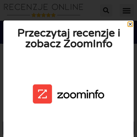
Przeczytaj recenzje i
zobacz ZoomInfo





ŚREDNIA OCENA: 10/10
(0 Recenzje)
Przejdź do Zoominfo.com