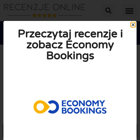
Przeczytaj recenzje i
zobacz Economy
Bookings





ŚREDNIA OCENA: 10/10
(0 Recenzje)
Przejdź do Economybookings.com