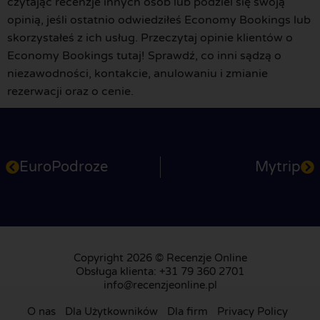
czytając recenzje innych osób lub podziel się swoją
opinią, jeśli ostatnio odwiedziłeś Economy Bookings lub
skorzystałeś z ich usług. Przeczytaj opinie klientów o
Economy Bookings tutaj! Sprawdź, co inni sądzą o
niezawodności, kontakcie, anulowaniu i zmianie
rezerwacji oraz o cenie.
EuroPodroze
Mytrip
Copyright 2026 © Recenzje Online
Obsługa klienta: +31 79 360 2701
info@recenzjeonline.pl
O nas
Dla Użytkowników
Dla firm
Privacy Policy