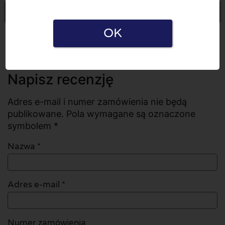
Napisz recenzję
OK
Wszystkie recenzje
Liczba recenzji: 0
Napisz recenzję
Adres e-mail i numer zamówienia nie będą
publikowane. Pola wymagane są oznaczone
symbolem *
Nazwa
*
Adres e-mail
*
Numer zamówienia