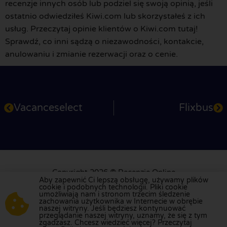
recenzje innych osób lub podziel się swoją opinią, jeśli
ostatnio odwiedziłeś Kiwi.com lub skorzystałeś z ich
usług. Przeczytaj opinie klientów o Kiwi.com tutaj!
Sprawdź, co inni sądzą o niezawodności, kontakcie,
anulowaniu i zmianie rezerwacji oraz o cenie.
Vacanceselect
Flixbus
Copyright 2026 © Recenzje Online
Aby zapewnić Ci lepszą obsługę, używamy plików
Obsługa klienta: +31 79 360 2701
cookie i podobnych technologii. Pliki cookie
info@recenzjeonline.pl
umożliwiają nam i stronom trzecim śledzenie
zachowania użytkownika w Internecie w obrębie
naszej witryny. Jeśli będziesz kontynuować
O nas
Dla Użytkowników
Dla firm
Privacy Policy
przeglądanie naszej witryny, uznamy, że się z tym
zgadzasz. Chcesz wiedzieć więcej? Przeczytaj