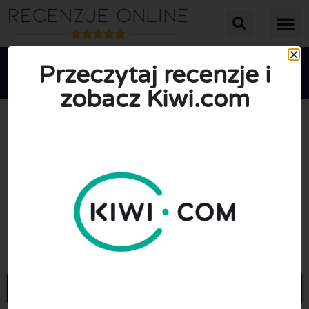
Przeczytaj recenzje i
zobacz Kiwi.com





ŚREDNIA OCENA: 2.7/10
(12 Recenzje)
Przejdź do Kiwi.com