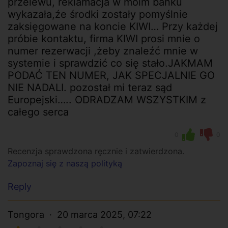
przelewu, reklamacja w moim banku
wykazała,źe środki zostały pomyślnie
zaksięgowane na koncie KIWI… Przy każdej
próbie kontaktu, firma KIWI prosi mnie o
numer rezerwacji ,żeby znaleźć mnie w
systemie i sprawdzić co się stało.JAKMAM
PODAĆ TEN NUMER, JAK SPECJALNIE GO
NIE NADALI. pozostał mi teraz sąd
Europejski….. ODRADZAM WSZYSTKIM z
całego serca
0
0
Recenzja sprawdzona ręcznie i zatwierdzona.
Zapoznaj się z naszą polityką
Reply
Tongora
20 marca 2025, 07:22