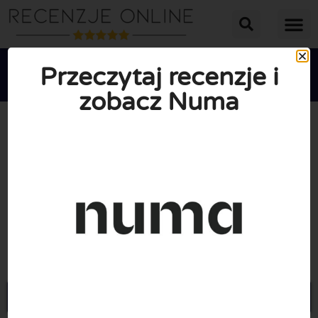
Przeczytaj recenzje i
zobacz Numa





ŚREDNIA OCENA: 10/10
(0 Recenzje)
Przejdź do Numastays.com