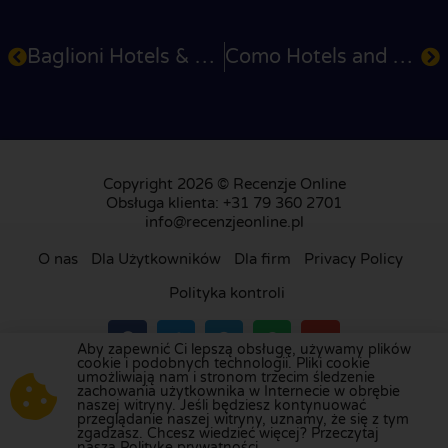
Baglioni Hotels & Resorts
Como Hotels and Resorts
Copyright 2026 © Recenzje Online
Obsługa klienta: +31 79 360 2701
info@recenzjeonline.pl
O nas
Dla Użytkowników
Dla firm
Privacy Policy
Polityka kontroli
Aby zapewnić Ci lepszą obsługę, używamy plików
cookie i podobnych technologii. Pliki cookie
umożliwiają nam i stronom trzecim śledzenie
Odwiedź naszą platformę recenzji w
Holandii
,
zachowania użytkownika w Internecie w obrębie
naszej witryny. Jeśli będziesz kontynuować
Wielkiej Brytanii
,
Francji
,
Niemczech
,
Belgii
,
przeglądanie naszej witryny, uznamy, że się z tym
Hiszpanii
,
Włoszech
,
Portugalii
,
Danii
,
Finlandii
i
zgadzasz. Chcesz wiedzieć więcej? Przeczytaj
naszą Politykę prywatności.