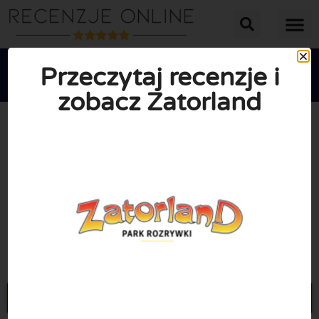
Przeczytaj recenzje i
zobacz Zatorland





ŚREDNIA OCENA: 10/10
(0 Recenzje)
Przejdź do Zatorland.pl