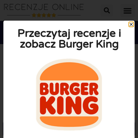
Przeczytaj recenzje i
zobacz Burger King





ŚREDNIA OCENA: 10/10
(0 Recenzje)
Przejdź do Burgerking.pl