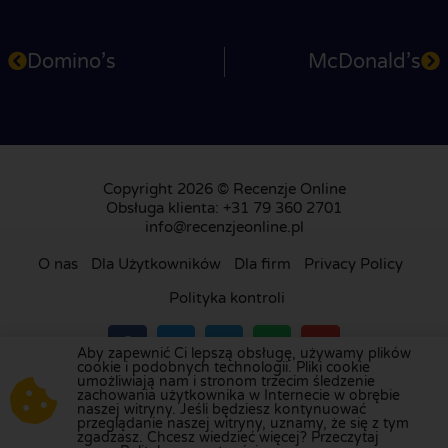
Domino’s
McDonald’s
Copyright 2026 © Recenzje Online
Obsługa klienta: +31 79 360 2701
info@recenzjeonline.pl
O nas
Dla Użytkowników
Dla firm
Privacy Policy
Polityka kontroli
Aby zapewnić Ci lepszą obsługę, używamy plików
cookie i podobnych technologii. Pliki cookie
umożliwiają nam i stronom trzecim śledzenie
Odwiedź naszą platformę recenzji w
Holandii
,
zachowania użytkownika w Internecie w obrębie
naszej witryny. Jeśli będziesz kontynuować
Wielkiej Brytanii
,
Francji
,
Niemczech
,
Belgii
,
przeglądanie naszej witryny, uznamy, że się z tym
Hiszpanii
,
Włoszech
,
Portugalii
,
Danii
,
Finlandii
i
zgadzasz. Chcesz wiedzieć więcej? Przeczytaj