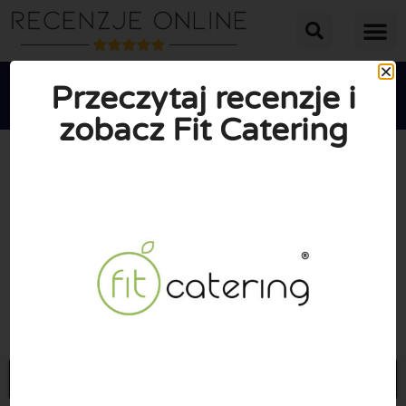
Przeczytaj recenzje i
zobacz Fit Catering





ŚREDNIA OCENA: 10/10
(0 Recenzje)
Przejdź do Fit-catering.pl