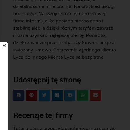
działalność na inne branże. Na przykład usługi
finansowe. Na swojej stronie internetowej
firma informuje, że posiada niezawodną i
stabilną sieć, a dzięki różnym taryfom zawsze
można uzyskać najlepszą ofertę. Ponadto,
dzięki zasadzie przedpłaty, użytkownik nie jest
związany umową. Połączenia z jednego klienta
Lyca do innego klienta Lyca są bezpłatne.
Udostępnij tę stronę
Recenzje tej firmy
Tutaj możesz przeczytać autentyczne recenzje