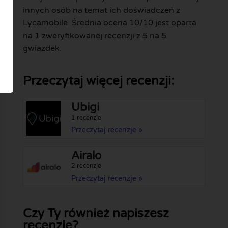
innych osób na temat ich doświadczeń z
Lycamobile. Średnia ocena 10/10 jest oparta
na 1 zweryfikowanej recenzji z 5 na 5
gwiazdek.
Przeczytaj więcej recenzji:
Ubigi
1 recenzje
Przeczytaj recenzje »
Airalo
2 recenzje
Przeczytaj recenzje »
Czy Ty również napiszesz
recenzję?