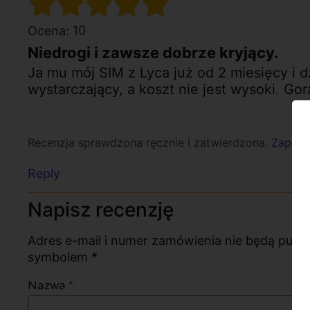
10
Ocena:
Niedrogi i zawsze dobrze kryjący.
Ja mu mój SIM z Lyca już od 2 miesięcy i d
wystarczający, a koszt nie jest wysoki. Go
Recenzja sprawdzona ręcznie i zatwierdzona.
Zapozna
Reply
Napisz recenzję
Adres e-mail i numer zamówienia nie będą pub
symbolem *
Nazwa
*