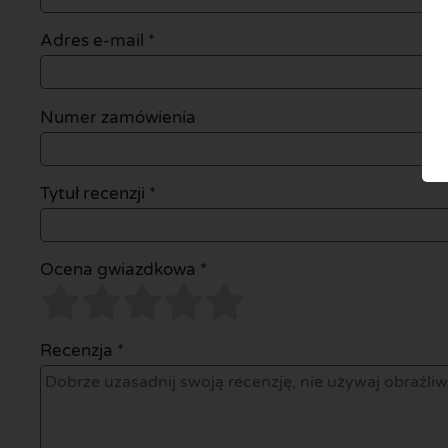
Adres e-mail
*
Numer zamówienia
Tytuł recenzji *
Ocena gwiazdkowa *
Recenzja *