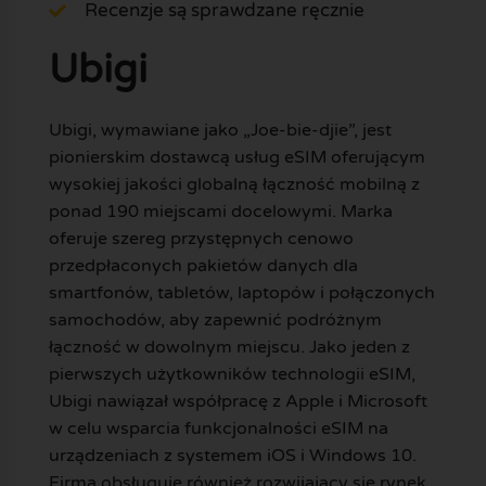
Recenzje są sprawdzane ręcznie
Ubigi
Ubigi, wymawiane jako „Joe-bie-djie”, jest
pionierskim dostawcą usług eSIM oferującym
wysokiej jakości globalną łączność mobilną z
ponad 190 miejscami docelowymi. Marka
oferuje szereg przystępnych cenowo
przedpłaconych pakietów danych dla
smartfonów, tabletów, laptopów i połączonych
samochodów, aby zapewnić podróżnym
łączność w dowolnym miejscu. Jako jeden z
pierwszych użytkowników technologii eSIM,
Ubigi nawiązał współpracę z Apple i Microsoft
w celu wsparcia funkcjonalności eSIM na
urządzeniach z systemem iOS i Windows 10.
Firma obsługuje również rozwijający się rynek