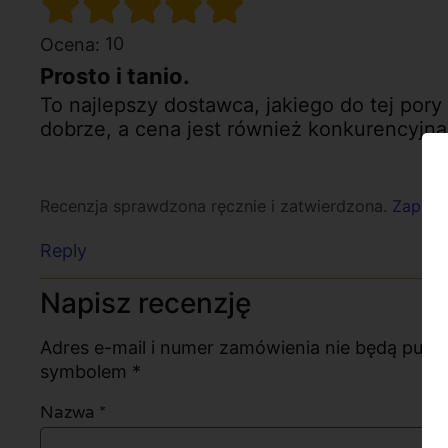
10
Ocena:
Prosto i tanio.
To najlepszy dostawca, jakiego do tej por
dobrze, a cena jest również konkurencyjna
Recenzja sprawdzona ręcznie i zatwierdzona.
Zapozna
Reply
Napisz recenzję
Adres e-mail i numer zamówienia nie będą pub
symbolem *
Nazwa
*