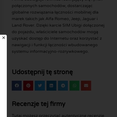
połączonych samochodów, dostarczając
globalne rozwiązania łączności mobilnej dla
marek takich jak Alfa Romeo, Jeep, Jaguar i
Land Rover. Dzięki karcie SIM Ubigi dołączonej
do pojazdu, właściciele samochodów mogą
uzyskać dostęp do Internetu oraz korzystać z
nawigacji i funkcji łączności wbudowanego
systemu informacyjno-rozrywkowego.
Udostępnij tę stronę
Recenzje tej firmy
Tutaj możesz przeczytać autentyczne recenzje