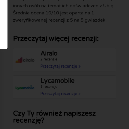
innych osób na temat ich doświadczeń z Ubigi.
Średnia ocena 10/10 jest oparta na 1
zweryfikowanej recenzji z 5 na 5 gwiazdek.
Przeczytaj więcej recenzji:
Airalo
2 recenzje
Przeczytaj recenzje »
Lycamobile
1 recenzje
Przeczytaj recenzje »
Czy Ty również napiszesz
recenzję?