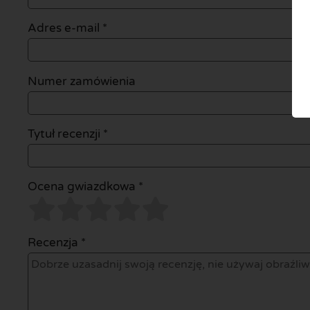
Adres e-mail
*
Numer zamówienia
Tytuł recenzji *
Ocena gwiazdkowa *
Recenzja *