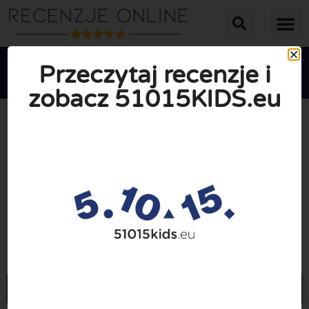
Przeczytaj recenzje i
zobacz 51015KIDS.eu





ŚREDNIA OCENA: 10/10
(0 Recenzje)
Przejdź do 51015kids.eu