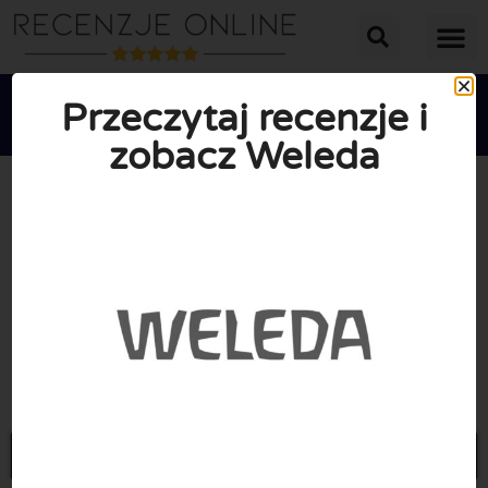
Przeczytaj recenzje i
zobacz Weleda





ŚREDNIA OCENA: 10/10
(0 Recenzje)
Przejdź do Weleda.pl