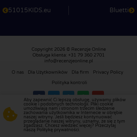
51015KIDS.eu
Bluetti
Copyright 2026 © Recenzje Online
Obsługa klienta: +31 79 360 2701
info@recenzjeonline.pl
O nas
Dla Użytkowników
Dla firm
Privacy Policy
Polityka kontroli
Aby zapewnić Ci lepszą obsługę, używamy plików
cookie i podobnych technologii. Pliki cookie
umożliwiają nam i stronom trzecim śledzenie
Odwiedź naszą platformę recenzji w
Holandii
,
zachowania użytkownika w Internecie w obrębie
naszej witryny. Jeśli będziesz kontynuować
Wielkiej Brytanii
,
Francji
,
Niemczech
,
Belgii
,
przeglądanie naszej witryny, uznamy, że się z tym
Hiszpanii
,
Włoszech
,
Portugalii
,
Danii
,
Finlandii
i
zgadzasz. Chcesz wiedzieć więcej? Przeczytaj
naszą Politykę prywatności.
Szwecji
.