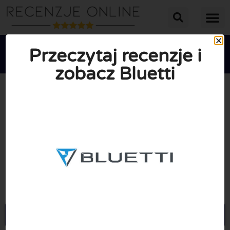
Przeczytaj recenzje i
zobacz Bluetti





ŚREDNIA OCENA: 8/10
(1 Recenzje)
Przejdź do Bluettipower.eu