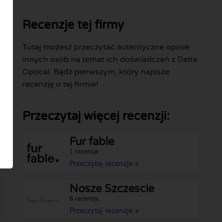
Recenzje tej firmy
Tutaj możesz przeczytać autentyczne opinie
innych osób na temat ich doświadczeń z Delta
Optical. Bądź pierwszym, który napisze
recenzję o tej firmie!
Przeczytaj więcej recenzji:
Fur fable
1 recenzje
Przeczytaj recenzje »
Nosze Szczescie
6 recenzje
Przeczytaj recenzje »