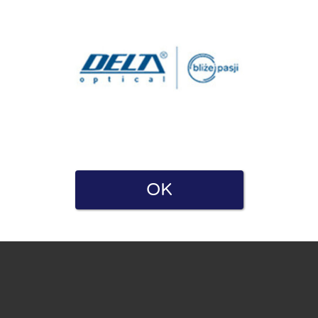
a i Polityką prywatności. Oświadczam również, że mam
OK
e zarówno dla firm, jak i użytkowników. Dlatego niektóre strony
ę.