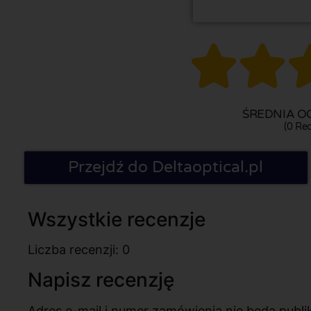


ŚREDNIA OC
(0 Rec
Przejdź do Deltaoptical.pl
Wszystkie recenzje
Liczba recenzji: 0
Napisz recenzję
Adres e-mail i numer zamówienia nie będą pub