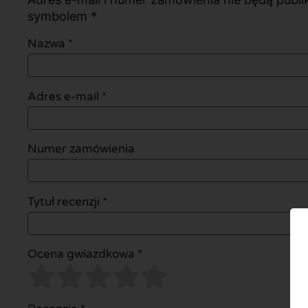
symbolem *
Nazwa
*
Adres e-mail
*
Numer zamówienia
Tytuł recenzji *
Ocena gwiazdkowa *