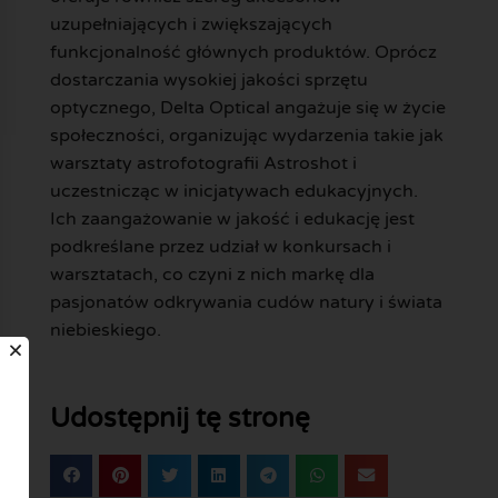
uzupełniających i zwiększających
funkcjonalność głównych produktów. Oprócz
dostarczania wysokiej jakości sprzętu
optycznego, Delta Optical angażuje się w życie
społeczności, organizując wydarzenia takie jak
warsztaty astrofotografii Astroshot i
uczestnicząc w inicjatywach edukacyjnych.
Ich zaangażowanie w jakość i edukację jest
podkreślane przez udział w konkursach i
warsztatach, co czyni z nich markę dla
pasjonatów odkrywania cudów natury i świata
niebieskiego.
Udostępnij tę stronę