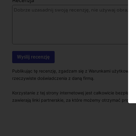
Recenzja *
Publikując tę recenzję, zgadzam się z Warunkami użytkowani
rzeczywiste doświadczenia z daną firmą.
Korzystanie z tej strony internetowej jest całkowicie bezpłatn
zawierają linki partnerskie, za które możemy otrzymać prowizj