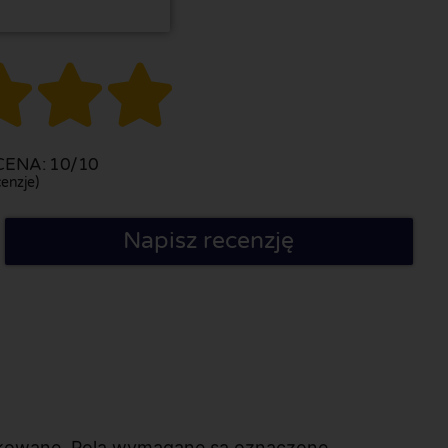



ENA: 10/10
enzje)
Napisz recenzję
likowane. Pola wymagane są oznaczone