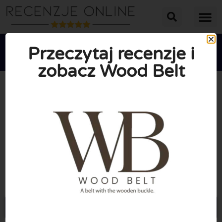
Przeczytaj recenzje i
zobacz Wood Belt





ŚREDNIA OCENA: 10/10
(0 Recenzje)
Przejdź do Woodbelt.eu