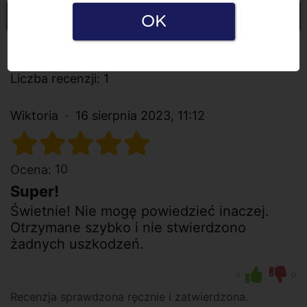
Napisz recenzję
OK
Wszystkie recenzje
Liczba recenzji: 1
Wiktoria
16 sierpnia 2023, 11:12
10
Ocena:
Super!
Świetnie! Nie mogę powiedzieć inaczej.
Otrzymane szybko i nie stwierdzono
żadnych uszkodzeń.
0
0
Recenzja sprawdzona ręcznie i zatwierdzona.