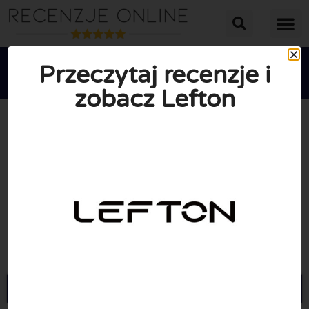
Przeczytaj recenzje i
zobacz Lefton





ŚREDNIA OCENA: 10/10
(1 Recenzje)
Przejdź do Leftonhome.com