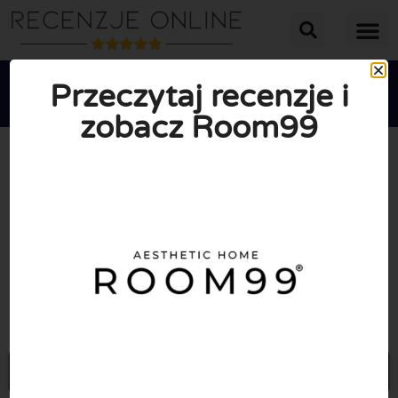
Przeczytaj recenzje i
zobacz Room99





ŚREDNIA OCENA: 10/10
(1 Recenzje)
Przejdź do Room99.pl