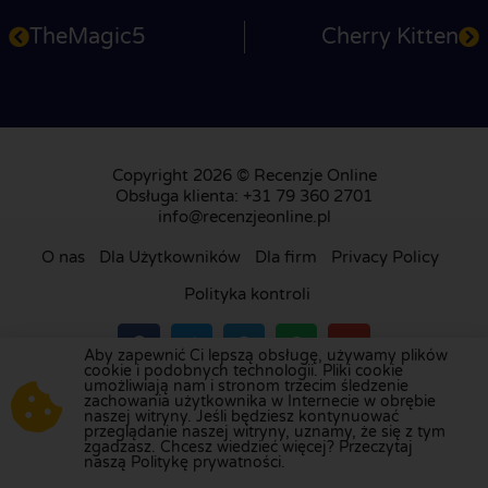
TheMagic5
Cherry Kitten
Copyright 2026 © Recenzje Online
Obsługa klienta: +31 79 360 2701
info@recenzjeonline.pl
O nas
Dla Użytkowników
Dla firm
Privacy Policy
Polityka kontroli
Aby zapewnić Ci lepszą obsługę, używamy plików
cookie i podobnych technologii. Pliki cookie
umożliwiają nam i stronom trzecim śledzenie
Odwiedź naszą platformę recenzji w
Holandii
,
zachowania użytkownika w Internecie w obrębie
naszej witryny. Jeśli będziesz kontynuować
Wielkiej Brytanii
,
Francji
,
Niemczech
,
Belgii
,
przeglądanie naszej witryny, uznamy, że się z tym
Hiszpanii
,
Włoszech
,
Portugalii
,
Danii
,
Finlandii
i
zgadzasz. Chcesz wiedzieć więcej? Przeczytaj
naszą Politykę prywatności.
Szwecji
.