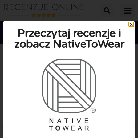
Przeczytaj recenzje i
zobacz NativeToWear





ŚREDNIA OCENA: 10/10
(0 Recenzje)
Przejdź do Nativetowear.com