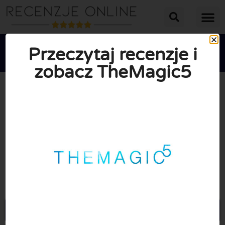
Przeczytaj recenzje i
zobacz TheMagic5





ŚREDNIA OCENA: 10/10
(0 Recenzje)
Przejdź do Themagic5.com