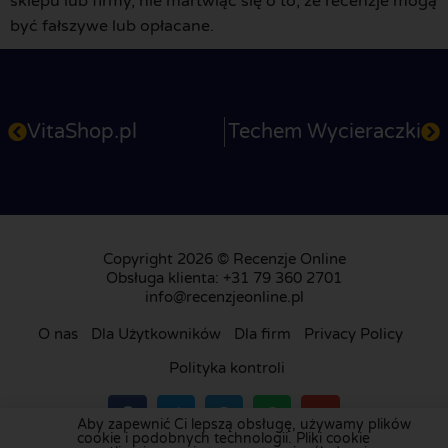
sklepu lub firmy, nie martwiąc się o to, że recenzje mogą
być fałszywe lub opłacane.
VitaShop.pl
Techem Wycieraczki
Copyright 2026 © Recenzje Online
Obsługa klienta: +31 79 360 2701
info@recenzjeonline.pl
O nas
Dla Użytkowników
Dla firm
Privacy Policy
Polityka kontroli
Aby zapewnić Ci lepszą obsługę, używamy plików
cookie i podobnych technologii. Pliki cookie