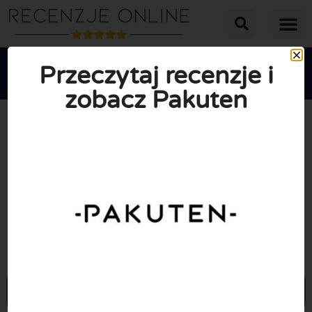
Przeczytaj recenzje i
zobacz Pakuten





ŚREDNIA OCENA: 10/10
(0 Recenzje)
Przejdź do Pakuten.pl