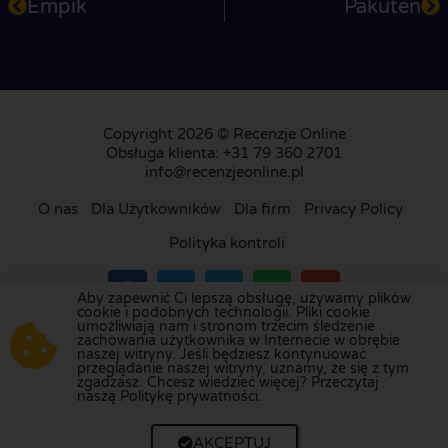
Empik
Pakuten
Copyright 2026 © Recenzje Online
Obsługa klienta: +31 79 360 2701
info@recenzjeonline.pl
O nas
Dla Użytkowników
Dla firm
Privacy Policy
Polityka kontroli
Aby zapewnić Ci lepszą obsługę, używamy plików
cookie i podobnych technologii. Pliki cookie
umożliwiają nam i stronom trzecim śledzenie
Odwiedź naszą platformę recenzji w
Holandii
,
zachowania użytkownika w Internecie w obrębie
naszej witryny. Jeśli będziesz kontynuować
Wielkiej Brytanii
,
Francji
,
Niemczech
,
Belgii
,
przeglądanie naszej witryny, uznamy, że się z tym
Hiszpanii
,
Włoszech
,
Portugalii
,
Danii
,
Finlandii
i
zgadzasz. Chcesz wiedzieć więcej? Przeczytaj
naszą Politykę prywatności.
Szwecji
.
AKCEPTUJ