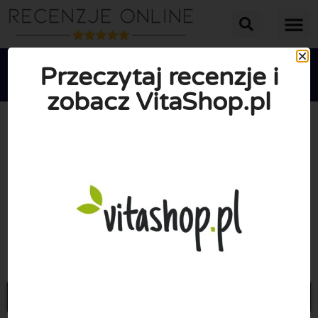
Przeczytaj recenzje i
zobacz VitaShop.pl





ŚREDNIA OCENA: 8/10
(1 Recenzje)
Przejdź do Vitashop.pl